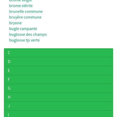
brome stérile
brunelle commune
bruyère commune
bryone
bugle rampante
buglosse des champs
buglosse tjs verte
C
D
E
F
G
H
J
I