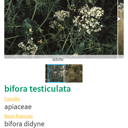
adulte
bifora testiculata
Famille
apiaceae
Nom français
bifora didyne