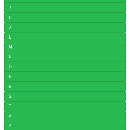
J
I
J
L
M
N
O
P
R
S
T
V
Y