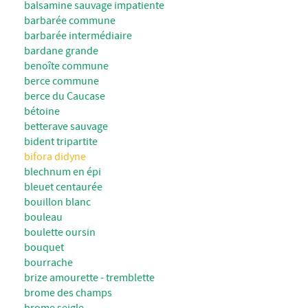
balsamine sauvage impatiente
barbarée commune
barbarée intermédiaire
bardane grande
benoîte commune
berce commune
berce du Caucase
bétoine
betterave sauvage
bident tripartite
bifora didyne
blechnum en épi
bleuet centaurée
bouillon blanc
bouleau
boulette oursin
bouquet
bourrache
brize amourette - tremblette
brome des champs
brome seigle