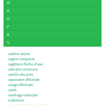
M
N
O
P
R
S
sabline alsine
sagine rampante
sagittaire flèche d'eau
salicaire commune
salsifis des prés
saponaire officinale
sauge officinale
saule
saxifrage tridactyle
scabieuse