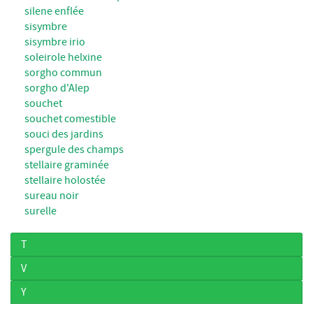
silene enflée
sisymbre
sisymbre irio
soleirole helxine
sorgho commun
sorgho d'Alep
souchet
souchet comestible
souci des jardins
spergule des champs
stellaire graminée
stellaire holostée
sureau noir
surelle
T
V
Y