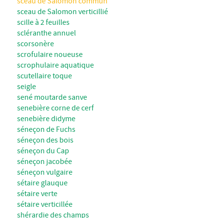
sceau de Salomon commun
sceau de Salomon verticillié
scille à 2 feuilles
scléranthe annuel
scorsonère
scrofulaire noueuse
scrophulaire aquatique
scutellaire toque
seigle
sené moutarde sanve
senebière corne de cerf
senebière didyme
séneçon de Fuchs
séneçon des bois
séneçon du Cap
séneçon jacobée
séneçon vulgaire
sétaire glauque
sétaire verte
sétaire verticillée
shérardie des champs