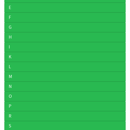
E
F
G
H
I
K
L
M
N
O
P
R
S