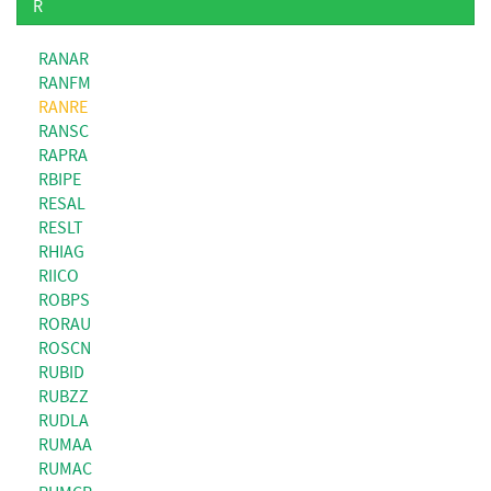
R
RANAR
RANFM
RANRE
RANSC
RAPRA
RBIPE
RESAL
RESLT
RHIAG
RIICO
ROBPS
RORAU
ROSCN
RUBID
RUBZZ
RUDLA
RUMAA
RUMAC