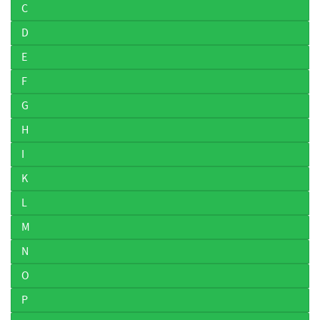
C
D
E
F
G
H
I
K
L
M
N
O
P