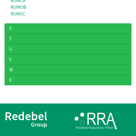
RUMCR
RUMOB
RUMSC
S
T
U
V
W
X
Redebel
Group