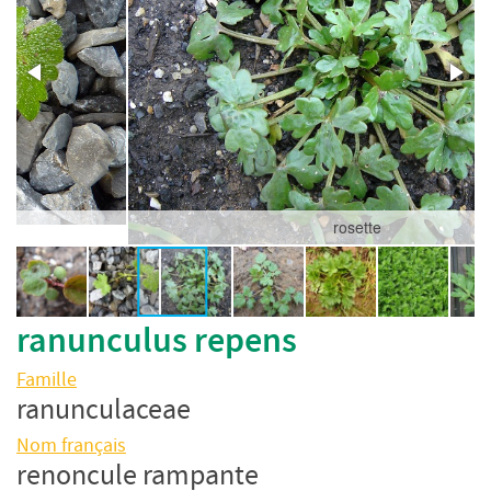
rosette
ranunculus repens
Famille
ranunculaceae
Nom français
renoncule rampante