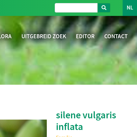
NL
LORA
UITGEBREID ZOEK
EDITOR
CONTACT
silene vulgaris
inflata