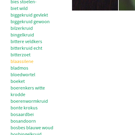
bies stoelen-
biet wild
biggekruid gevlekt
biggekruid gewoon
bilzerkruid
bingelkruid
bittere veldkers
bitterkruid echt
bitterzoet
blaassilene
bladmos
bloedwortel
boeket
boerenkers witte
krodde
boerenwormkruid
bonte krokus
bosaardbei
bosandoorn
bosbes blauwe woud
bosbingelkruid