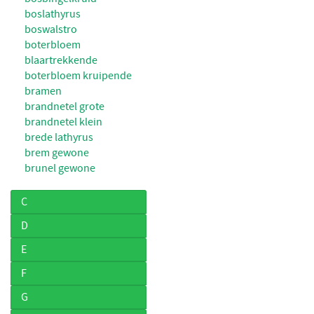
boslathyrus
boswalstro
boterbloem
blaartrekkende
boterbloem kruipende
bramen
brandnetel grote
brandnetel klein
brede lathyrus
brem gewone
brunel gewone
C
D
E
F
G