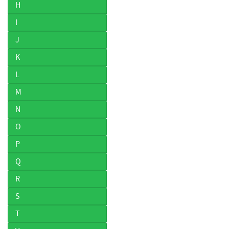
H
I
J
K
L
M
N
O
P
Q
R
S
T