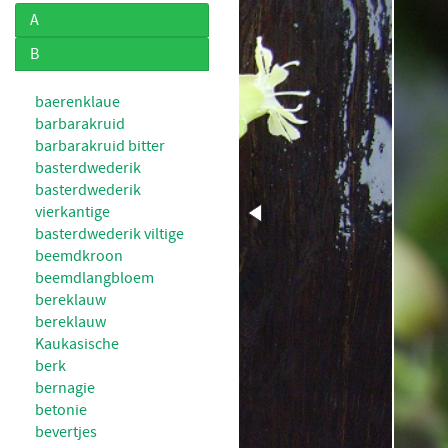
A
B
baerenklaue
barbarakruid
barbarakruid bitter
basterdwederik
basterdwederik
vierkantige
basterdwederik viltige
beemdkroon
beemdlangbloem
bereklauw
bereklauw
Kaukasische
berk
bernagie
betonie
bevertjes