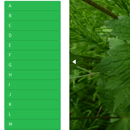
A
B
C
D
E
F
G
H
I
J
K
L
M