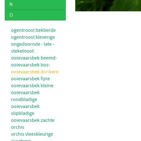
N
O
ogentroost beklierde
ogentroost kleverige
ongedoornde - late -
stekelnoot
ooievaarsbek beemd-
ooievaarsbek bos-
ooievaarsbek donkere
ooievaarsbek fijne
ooievaarsbek kleine
ooievaarsbek
rondbladige
ooievaarsbek
slipbladige
ooievaarsbek zachte
orchis
orchis vleeskleurige
ossetong