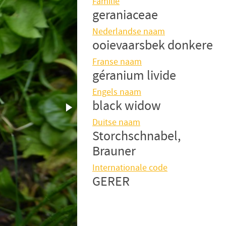
Familie
geraniaceae
Nederlandse naam
ooievaarsbek donkere
Franse naam
géranium livide
Engels naam
black widow
Duitse naam
Storchschnabel,
Brauner
Internationale code
GERER