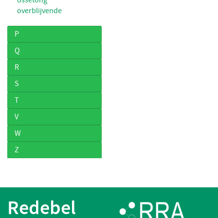
overblijvende
P
Q
R
S
T
V
W
Z
Redebel