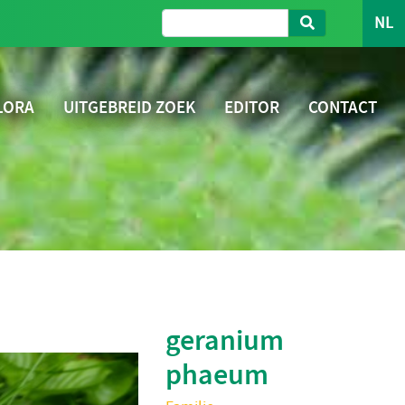
NL
LORA
UITGEBREID ZOEK
EDITOR
CONTACT
geranium
phaeum