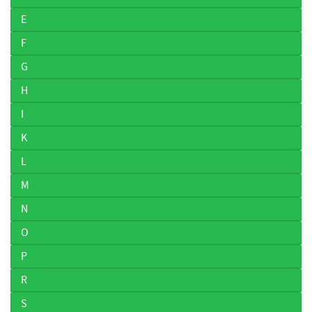
E
F
G
H
I
K
L
M
N
O
P
R
S