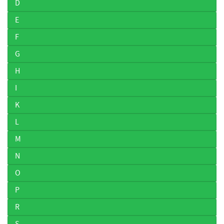
D
E
F
G
H
I
K
L
M
N
O
P
R
S