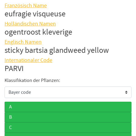
Französisch Name
eufragie visqueuse
Holländischen Namen
ogentroost kleverige
Englisch Namen
sticky bartsia glandweed yellow
Internationaler Code
PARVI
Klassifikation der Pflanzen:
A
B
C