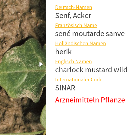
Deutsch-Namen
Senf, Acker-
Französisch Name
sené moutarde sanve
Holländischen Namen
herik
Englisch Namen
charlock mustard wild
Internationaler Code
SINAR
Arzneimitteln Pflanze