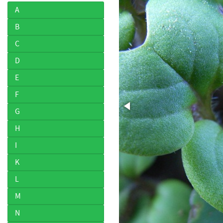
A
B
C
D
E
F
G
H
I
K
L
M
N