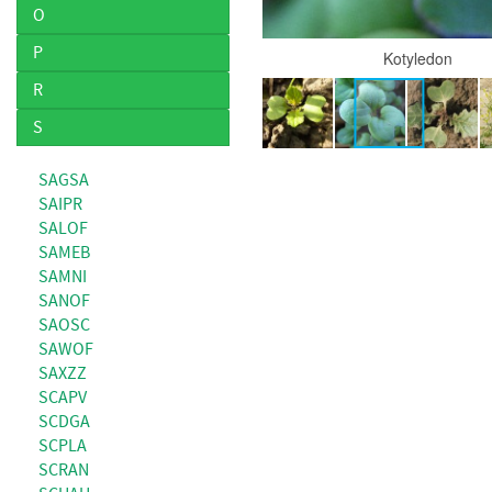
O
P
R
S
SAGSA
SAIPR
SALOF
SAMEB
SAMNI
SANOF
SAOSC
SAWOF
SAXZZ
SCAPV
SCDGA
SCPLA
SCRAN