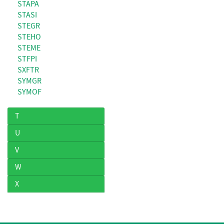
STAPA
STASI
STEGR
STEHO
STEME
STFPI
SXFTR
SYMGR
SYMOF
T
U
V
W
X