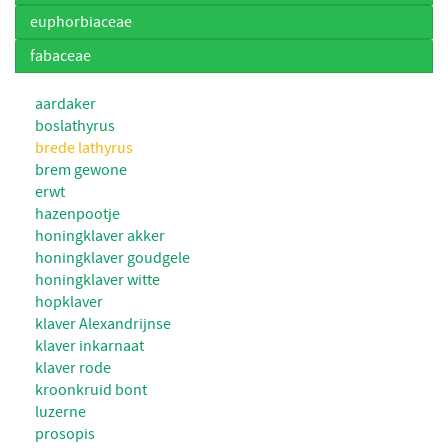
euphorbiaceae
fabaceae
aardaker
boslathyrus
brede lathyrus
brem gewone
erwt
hazenpootje
honingklaver akker
honingklaver goudgele
honingklaver witte
hopklaver
klaver Alexandrijnse
klaver inkarnaat
klaver rode
kroonkruid bont
luzerne
prosopis