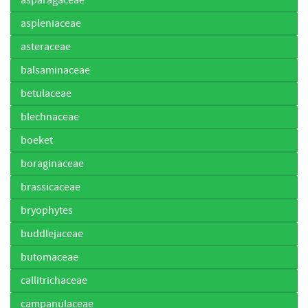
aspleniaceae
asteraceae
balsaminaceae
betulaceae
blechnaceae
boeket
boraginaceae
brassicaceae
bryophytes
buddlejaceae
butomaceae
callitrichaceae
campanulaceae