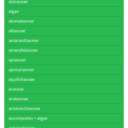
aizoaceae
algae
alismataceae
alliaceae
amaranthaceae
amaryllidaceae
apiaceae
apocynaceae
aquifoliaceae
araceae
araliaceae
aristolochiaceae
ascomycetes + algae
asparagaceae