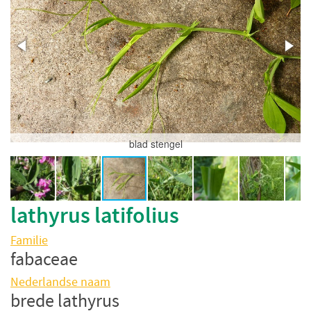
blad stengel
lathyrus latifolius
Familie
fabaceae
Nederlandse naam
brede lathyrus