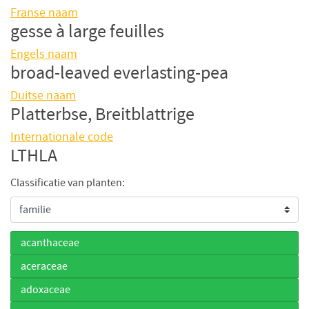
Franse naam
gesse à large feuilles
Engels naam
broad-leaved everlasting-pea
Duitse naam
Platterbse, Breitblattrige
Internationale code
LTHLA
Classificatie van planten:
acanthaceae
aceraceae
adoxaceae