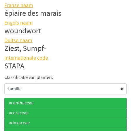
Franse naam
épiaire des marais
Engels naam
woundwort
Duitse naam
Ziest, Sumpf-
Internationale code
STAPA
Classificatie van planten:
acanthaceae
aceraceae
adoxaceae