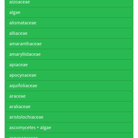
aizoaceae
algae
alismataceae
alliaceae
amaranthaceae
amaryllidaceae
apiaceae
apocynaceae
aquifoliaceae
araceae
araliaceae
aristolochiaceae
ascomycetes + algae
asparagaceae