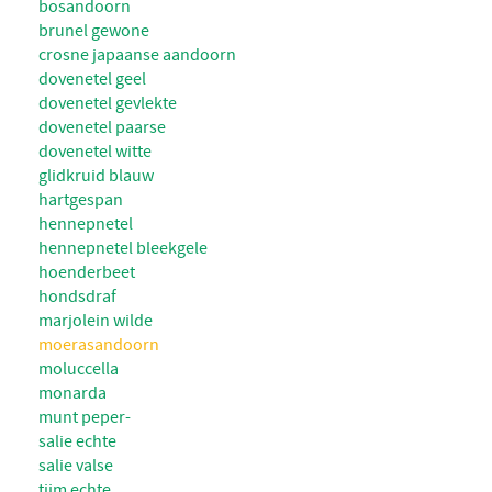
bosandoorn
brunel gewone
crosne japaanse aandoorn
dovenetel geel
dovenetel gevlekte
dovenetel paarse
dovenetel witte
glidkruid blauw
hartgespan
hennepnetel
hennepnetel bleekgele
hoenderbeet
hondsdraf
marjolein wilde
moerasandoorn
moluccella
monarda
munt peper-
salie echte
salie valse
tijm echte