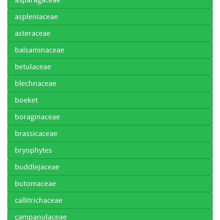
aspleniaceae
asteraceae
balsaminaceae
betulaceae
blechnaceae
boeket
boraginaceae
brassicaceae
bryophytes
buddlejaceae
butomaceae
callitrichaceae
campanulaceae