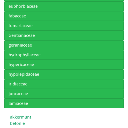
euphorbiaceae
fabaceae
fumariaceae
Gentianaceae
geraniaceae
hydrophyllaceae
hypericaceae
hypolepidaceae
iridiaceae
juncaceae
lamiaceae
akkermunt
betonie