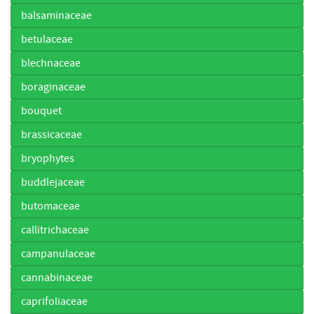
balsaminaceae
betulaceae
blechnaceae
boraginaceae
bouquet
brassicaceae
bryophytes
buddlejaceae
butomaceae
callitrichaceae
campanulaceae
cannabinaceae
caprifoliaceae