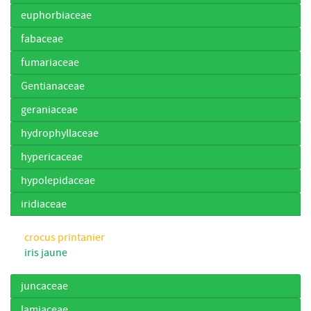
euphorbiaceae
fabaceae
fumariaceae
Gentianaceae
geraniaceae
hydrophyllaceae
hypericaceae
hypolepidaceae
iridiaceae
crocus printanier
iris jaune
juncaceae
lamiaceae