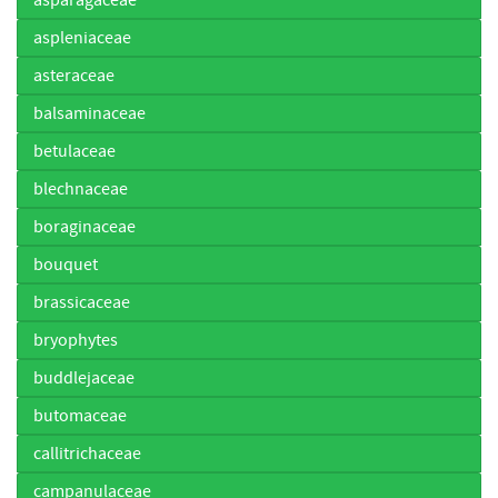
aspleniaceae
asteraceae
balsaminaceae
betulaceae
blechnaceae
boraginaceae
bouquet
brassicaceae
bryophytes
buddlejaceae
butomaceae
callitrichaceae
campanulaceae