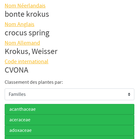
Nom Néerlandais
bonte krokus
Nom Anglais
crocus spring
Nom Allemand
Krokus, Weisser
Code international
CVONA
Classement des plantes par:
acanthaceae
aceraceae
adoxaceae