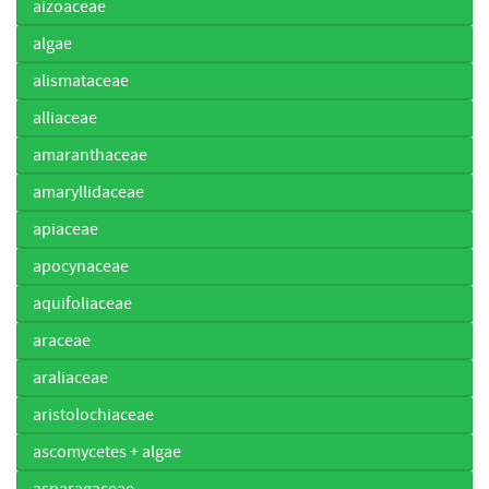
aizoaceae
algae
alismataceae
alliaceae
amaranthaceae
amaryllidaceae
apiaceae
apocynaceae
aquifoliaceae
araceae
araliaceae
aristolochiaceae
ascomycetes + algae
asparagaceae