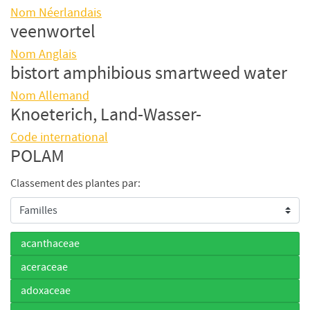
Nom Néerlandais
veenwortel
Nom Anglais
bistort amphibious smartweed water
Nom Allemand
Knoeterich, Land-Wasser-
Code international
POLAM
Classement des plantes par:
acanthaceae
aceraceae
adoxaceae