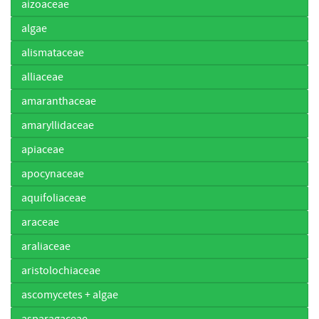
aizoaceae
algae
alismataceae
alliaceae
amaranthaceae
amaryllidaceae
apiaceae
apocynaceae
aquifoliaceae
araceae
araliaceae
aristolochiaceae
ascomycetes + algae
asparagaceae