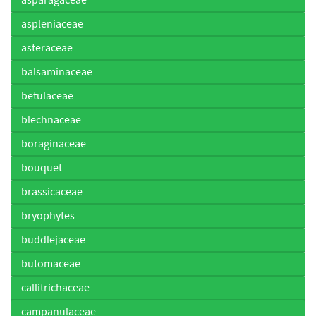
aspleniaceae
asteraceae
balsaminaceae
betulaceae
blechnaceae
boraginaceae
bouquet
brassicaceae
bryophytes
buddlejaceae
butomaceae
callitrichaceae
campanulaceae