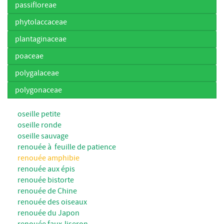
passifloreae
phytolaccaceae
plantaginaceae
poaceae
polygalaceae
polygonaceae
oseille petite
oseille ronde
oseille sauvage
renouée à feuille de patience
renouée amphibie
renouée aux épis
renouée bistorte
renouée de Chine
renouée des oiseaux
renouée du Japon
renouée faux-liseron