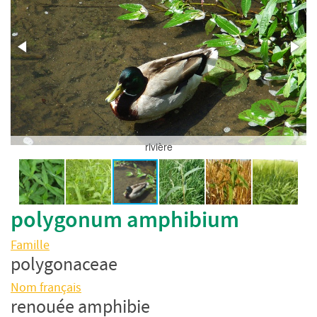
rivière
polygonum amphibium
Famille
polygonaceae
Nom français
renouée amphibie