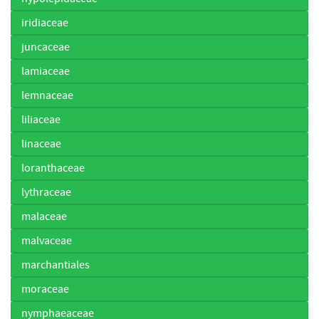
iridiaceae
juncaceae
lamiaceae
lemnaceae
liliaceae
linaceae
loranthaceae
lythraceae
malaceae
malvaceae
marchantiales
moraceae
nymphaeaceae