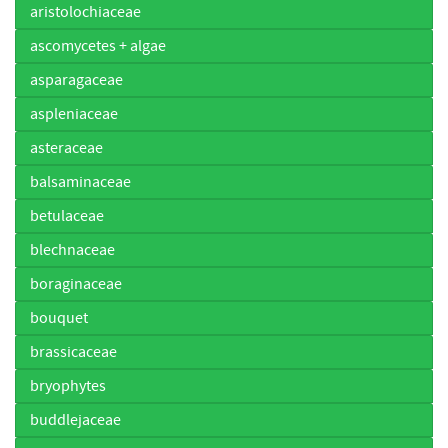
aristolochiaceae
ascomycetes + algae
asparagaceae
aspleniaceae
asteraceae
balsaminaceae
betulaceae
blechnaceae
boraginaceae
bouquet
brassicaceae
bryophytes
buddlejaceae