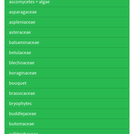
ascomycetes + algae
asparagaceae
aspleniaceae
asteraceae
balsaminaceae
betulaceae
blechnaceae
boraginaceae
bouquet
brassicaceae
bryophytes
buddlejaceae
butomaceae
callitrichaceae