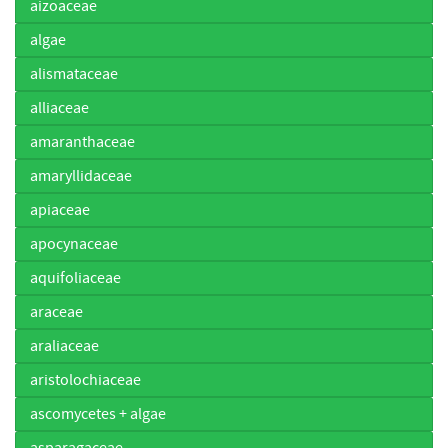
aizoaceae
algae
alismataceae
alliaceae
amaranthaceae
amaryllidaceae
apiaceae
apocynaceae
aquifoliaceae
araceae
araliaceae
aristolochiaceae
ascomycetes + algae
asparagaceae