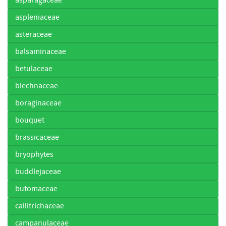
aspleniaceae
asteraceae
balsaminaceae
betulaceae
blechnaceae
boraginaceae
bouquet
brassicaceae
bryophytes
buddlejaceae
butomaceae
callitrichaceae
campanulaceae