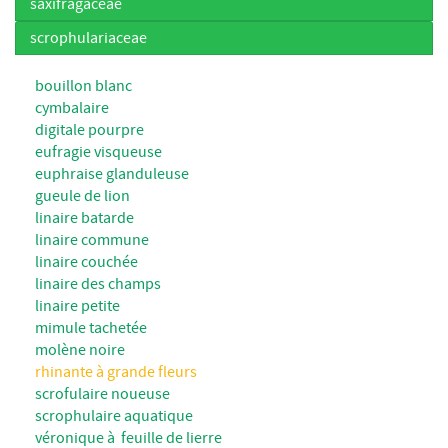
saxifragaceae
scrophulariaceae
bouillon blanc
cymbalaire
digitale pourpre
eufragie visqueuse
euphraise glanduleuse
gueule de lion
linaire batarde
linaire commune
linaire couchée
linaire des champs
linaire petite
mimule tachetée
molène noire
rhinante à grande fleurs
scrofulaire noueuse
scrophulaire aquatique
véronique à feuille de lierre