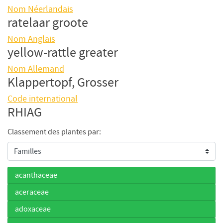
Nom Néerlandais
ratelaar groote
Nom Anglais
yellow-rattle greater
Nom Allemand
Klappertopf, Grosser
Code international
RHIAG
Classement des plantes par:
acanthaceae
aceraceae
adoxaceae