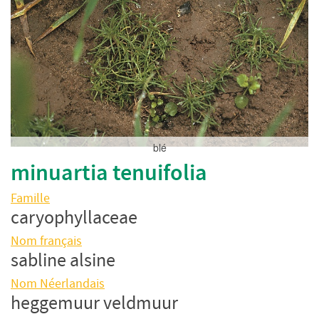
blé
minuartia tenuifolia
Famille
caryophyllaceae
Nom français
sabline alsine
Nom Néerlandais
heggemuur veldmuur