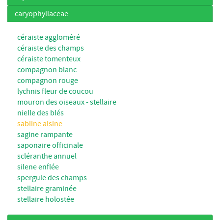
caryophyllaceae
céraiste aggloméré
céraiste des champs
céraiste tomenteux
compagnon blanc
compagnon rouge
lychnis fleur de coucou
mouron des oiseaux - stellaire
nielle des blés
sabline alsine
sagine rampante
saponaire officinale
scléranthe annuel
silene enflée
spergule des champs
stellaire graminée
stellaire holostée