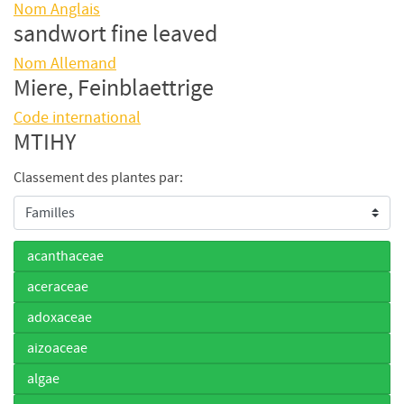
Nom Anglais
sandwort fine leaved
Nom Allemand
Miere, Feinblaettrige
Code international
MTIHY
Classement des plantes par:
acanthaceae
aceraceae
adoxaceae
aizoaceae
algae