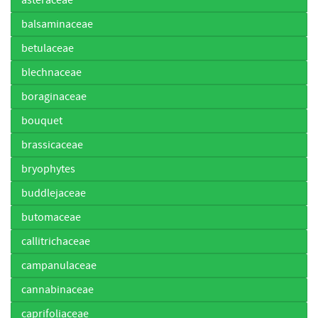
balsaminaceae
betulaceae
blechnaceae
boraginaceae
bouquet
brassicaceae
bryophytes
buddlejaceae
butomaceae
callitrichaceae
campanulaceae
cannabinaceae
caprifoliaceae