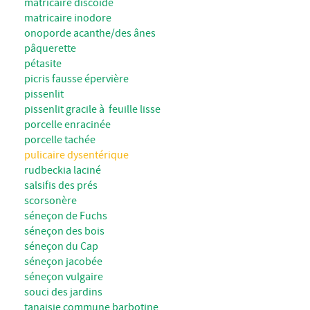
matricaire discoïde
matricaire inodore
onoporde acanthe/des ânes
pâquerette
pétasite
picris fausse épervière
pissenlit
pissenlit gracile à feuille lisse
porcelle enracinée
porcelle tachée
pulicaire dysentérique
rudbeckia laciné
salsifis des prés
scorsonère
séneçon de Fuchs
séneçon des bois
séneçon du Cap
séneçon jacobée
séneçon vulgaire
souci des jardins
tanaisie commune barbotine