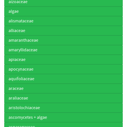
aizoaceae
algae
alismataceae
alliaceae
amaranthaceae
amaryllidaceae
apiaceae
apocynaceae
aquifoliaceae
araceae
araliaceae
aristolochiaceae
ascomycetes + algae
asparagaceae