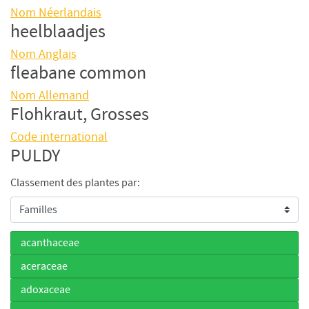
Nom Néerlandais
heelblaadjes
Nom Anglais
fleabane common
Nom Allemand
Flohkraut, Grosses
Code international
PULDY
Classement des plantes par:
acanthaceae
aceraceae
adoxaceae