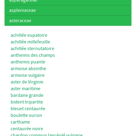
aspleniaceae
asteraceae
achillée eupatoire
achillée millefeuille
achillée sternutatoire
anthemis des champs
anthemis puante
armoise absinthe
armoise vulgaire
aster de Virginie
aster maritime
bardane grande
bident tripartite
bleuet centaurée
boulette oursin
carthame
centaurée noire
chardon commun lancéolé vulgaire