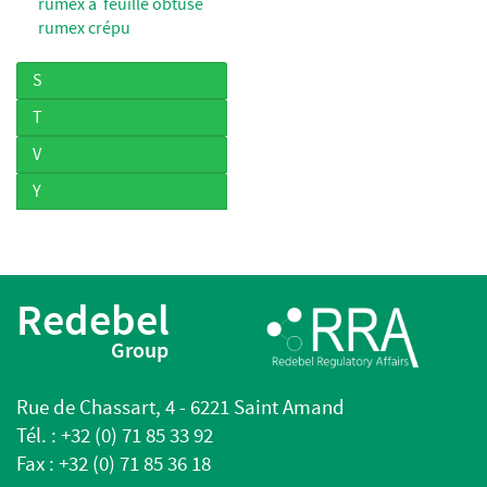
rumex à feuille obtuse
rumex crépu
S
T
V
Y
Redebel
Group
Rue de Chassart, 4 - 6221 Saint Amand
Tél. : +32 (0) 71 85 33 92
Fax : +32 (0) 71 85 36 18