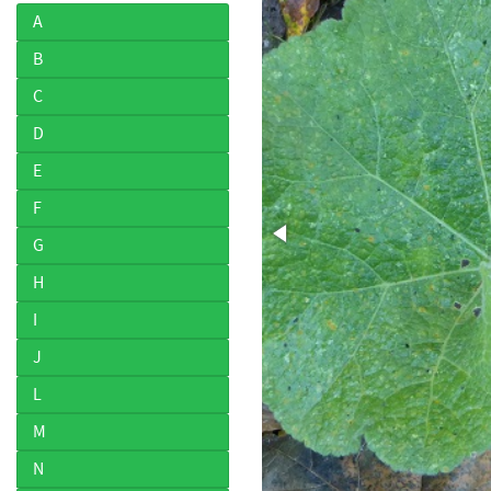
A
B
C
D
E
F
G
H
I
J
L
M
N