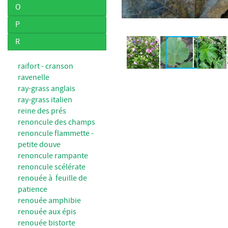
O
P
R
raifort - cranson
ravenelle
ray-grass anglais
ray-grass italien
reine des prés
renoncule des champs
renoncule flammette -
petite douve
renoncule rampante
renoncule scélérate
renouée à feuille de
patience
renouée amphibie
renouée aux épis
renouée bistorte