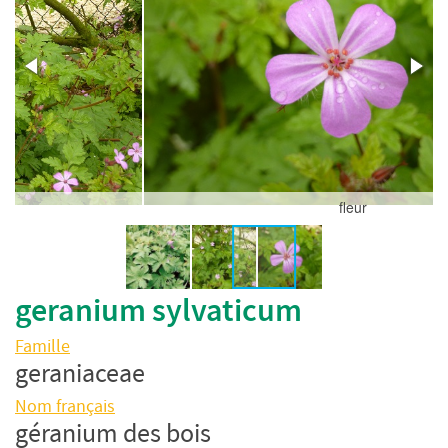
fleur
geranium sylvaticum
Famille
geraniaceae
Nom français
géranium des bois