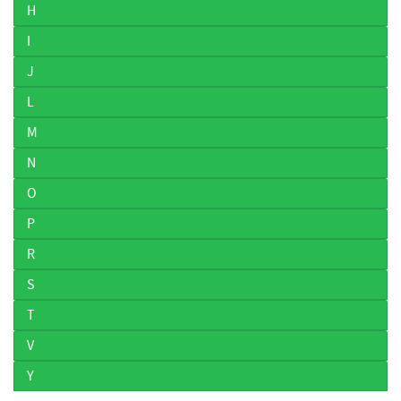
H
I
J
L
M
N
O
P
R
S
T
V
Y