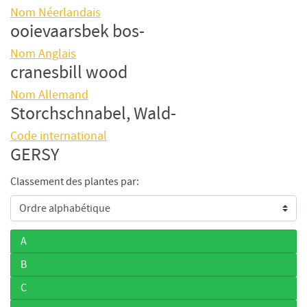
Nom Néerlandais
ooievaarsbek bos-
Nom Anglais
cranesbill wood
Nom Allemand
Storchschnabel, Wald-
Code international
GERSY
Classement des plantes par:
A
B
C