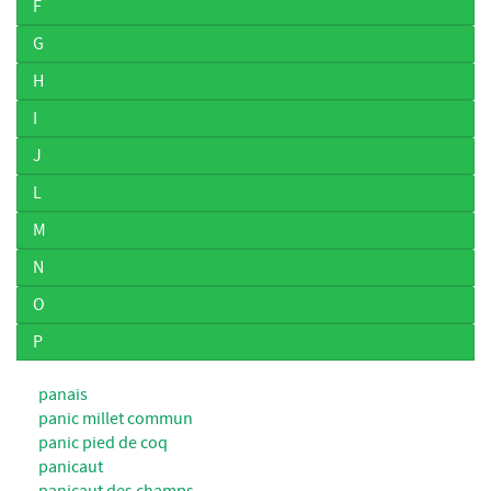
F
G
H
I
J
L
M
N
O
P
panais
panic millet commun
panic pied de coq
panicaut
panicaut des champs