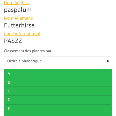
Nom Anglais
paspalum
Nom Allemand
Futterhirse
Code international
PASZZ
Classement des plantes par:
A
B
C
D
E