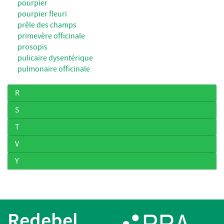
pourpier
pourpier fleuri
prêle des champs
primevère officinale
prosopis
pulicaire dysentérique
pulmonaire officinale
R
S
T
V
Y
Redebel