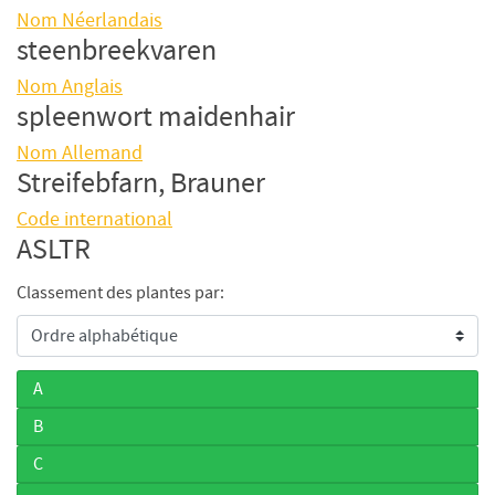
Nom Néerlandais
steenbreekvaren
Nom Anglais
spleenwort maidenhair
Nom Allemand
Streifebfarn, Brauner
Code international
ASLTR
Classement des plantes par:
A
B
C