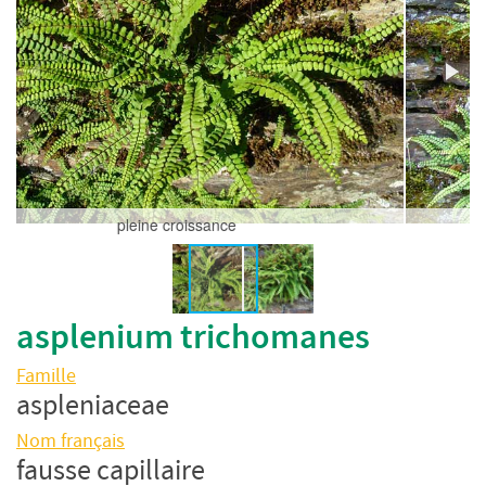
pleine croissance
asplenium trichomanes
Famille
aspleniaceae
Nom français
fausse capillaire