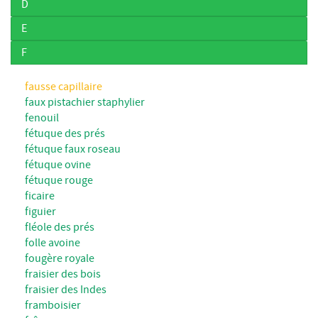
D
E
F
fausse capillaire
faux pistachier staphylier
fenouil
fétuque des prés
fétuque faux roseau
fétuque ovine
fétuque rouge
ficaire
figuier
fléole des prés
folle avoine
fougère royale
fraisier des bois
fraisier des Indes
framboisier