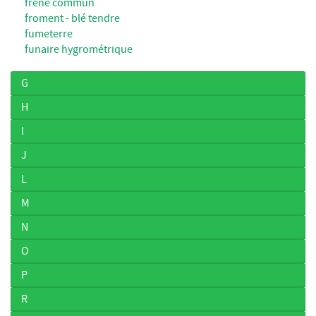
frêne commun
froment - blé tendre
fumeterre
funaire hygrométrique
G
H
I
J
L
M
N
O
P
R