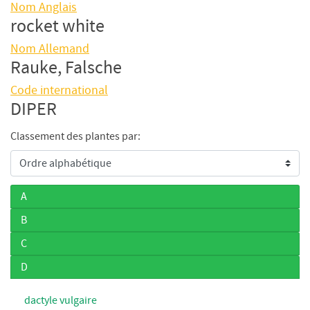
Nom Anglais
rocket white
Nom Allemand
Rauke, Falsche
Code international
DIPER
Classement des plantes par:
A
B
C
D
dactyle vulgaire