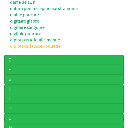
dame de 11 h
datura pomme épineuse stramoine
diable pourpre
digitaire glabre
digitaire sanguine
digitale pourpre
diplotaxis à feuille menue
diplotaxis fausse-roquette
E
F
G
H
I
J
L
M