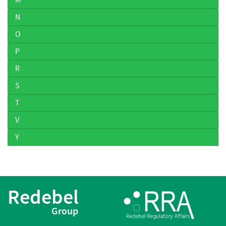
N
O
P
R
S
T
V
Y
Redebel
Group