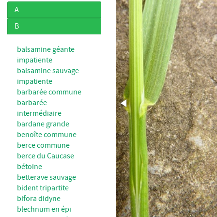
A
B
balsamine géante
impatiente
balsamine sauvage
impatiente
barbarée commune
barbarée
intermédiaire
bardane grande
benoîte commune
berce commune
berce du Caucase
bétoine
betterave sauvage
bident tripartite
bifora didyne
blechnum en épi