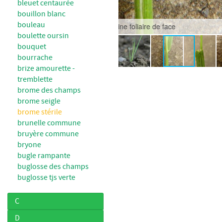
bleuet centaurée
bouillon blanc
bouleau
boulette oursin
bouquet
bourrache
brize amourette -
tremblette
brome des champs
brome seigle
brome stérile
brunelle commune
bruyère commune
bryone
bugle rampante
buglosse des champs
buglosse tjs verte
C
D