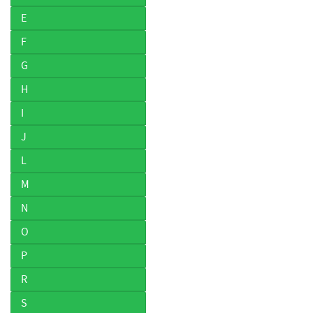
E
F
G
H
I
J
L
M
N
O
P
R
S