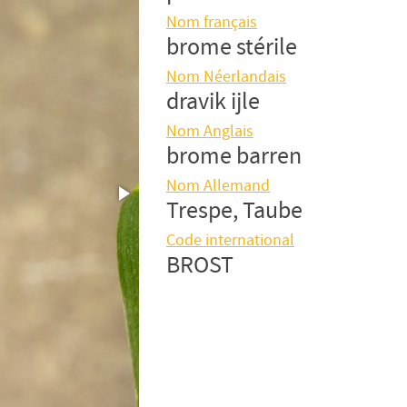
Nom français
brome stérile
Nom Néerlandais
dravik ijle
Nom Anglais
brome barren
Nom Allemand
Trespe, Taube
Code international
BROST