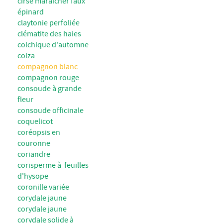
cirse maraîcher faux
épinard
claytonie perfoliée
clématite des haies
colchique d'automne
colza
compagnon blanc
compagnon rouge
consoude à grande
fleur
consoude officinale
coquelicot
coréopsis en
couronne
coriandre
corisperme à feuilles
d'hysope
coronille variée
corydale jaune
corydale jaune
corydale solide à