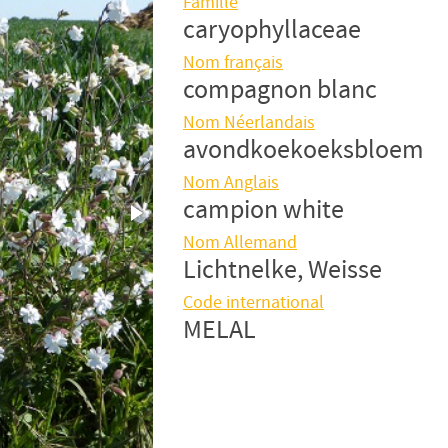
Famille
caryophyllaceae
Nom français
compagnon blanc
Nom Néerlandais
avondkoekoeksbloem
Nom Anglais
campion white
Nom Allemand
Lichtnelke, Weisse
Code international
MELAL