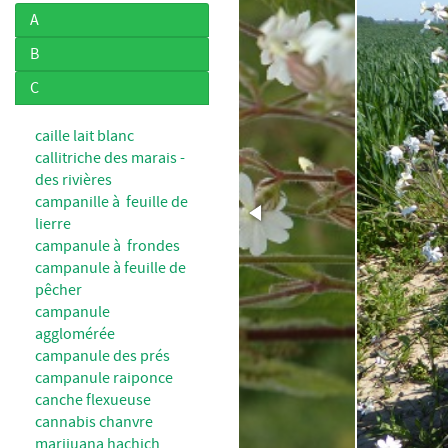
A
B
C
caille lait blanc
callitriche des marais -
des rivières
campanille à feuille de
lierre
campanule à frondes
campanule à feuille de
pêcher
campanule
agglomérée
campanule des prés
campanule raiponce
canche flexueuse
cannabis chanvre
marijuana hachich