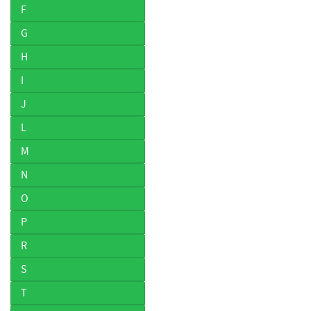
F
G
H
I
J
L
M
N
O
P
R
S
T