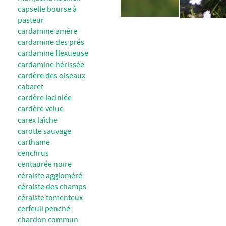
capselle bourse à
pasteur
cardamine amère
cardamine des prés
cardamine flexueuse
cardamine hérissée
cardère des oiseaux
cabaret
cardère laciniée
cardère velue
carex laîche
carotte sauvage
carthame
cenchrus
centaurée noire
céraiste aggloméré
céraiste des champs
céraiste tomenteux
cerfeuil penché
chardon commun