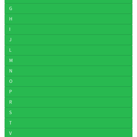
G
H
I
J
L
M
N
O
P
R
S
T
V