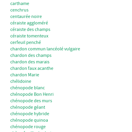
carthame
cenchrus
centaurée noire
céraiste aggloméré
céraiste des champs
céraiste tomenteux
cerfeuil penché
chardon commun lancéolé vulgaire
chardon des champs
chardon des marais
chardon faux acanthe
chardon Marie
chélidoine
chénopode blanc
chénopode Bon Henri
chénopode des murs
chénopode géant
chénopode hybride
chénopode quinoa
chénopode rouge