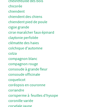
chèvrefeuille des bois
chicorée
chiendent
chiendent des chiens
chiendent pied de poule
cigüe grande
cirse maraîcher faux épinard
claytonie perfoliée
clématite des haies
colchique d'automne
colza
compagnon blanc
compagnon rouge
consoude à grande fleur
consoude officinale
coquelicot
coréopsis en couronne
coriandre
corisperme à feuilles d'hysope
coronille variée
corydale jaune