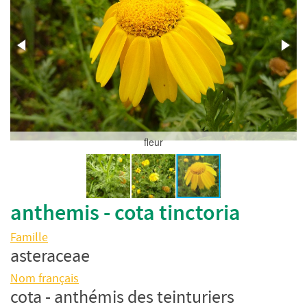
fleur
anthemis - cota tinctoria
Famille
asteraceae
Nom français
cota - anthémis des teinturiers