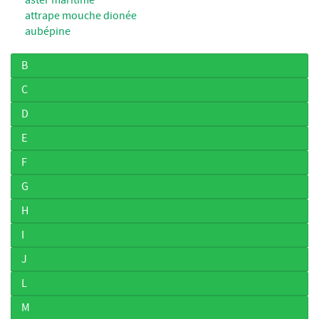
attrape mouche dionée
aubépine
B
C
D
E
F
G
H
I
J
L
M