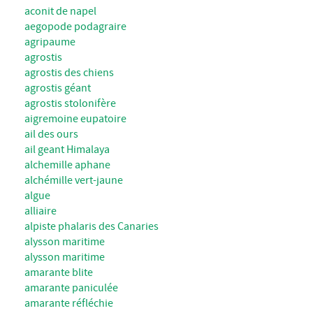
aconit de napel
aegopode podagraire
agripaume
agrostis
agrostis des chiens
agrostis géant
agrostis stolonifère
aigremoine eupatoire
ail des ours
ail geant Himalaya
alchemille aphane
alchémille vert-jaune
algue
alliaire
alpiste phalaris des Canaries
alysson maritime
alysson maritime
amarante blite
amarante paniculée
amarante réfléchie