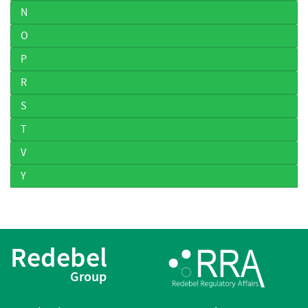
N
O
P
R
S
T
V
Y
Redebel
Group