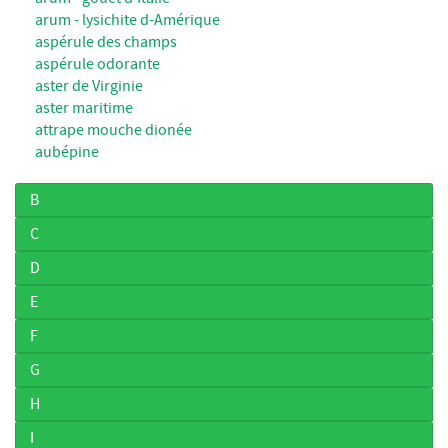
arum - lysichite d-Amérique
aspérule des champs
aspérule odorante
aster de Virginie
aster maritime
attrape mouche dionée
aubépine
B
C
D
E
F
G
H
I