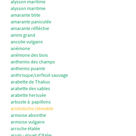
alysson maritime
alysson maritime
amarante blite
amarante paniculée
amarante réfléchie
ammi grand
ancolie vulgaire
anémone
anémone des bois
anthemis des champs
anthemis puante
anthrisque/cerfeuil sauvage
arabette de Thalius
arabette des sables
arabette herissée
arbuste à papillons
aristoloche clématite
armoise absinthe
armoise vulgaire
arroche étalée
arum - gouet d'Italie