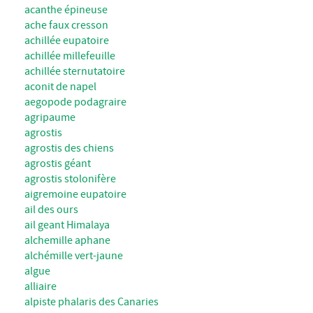
acanthe épineuse
ache faux cresson
achillée eupatoire
achillée millefeuille
achillée sternutatoire
aconit de napel
aegopode podagraire
agripaume
agrostis
agrostis des chiens
agrostis géant
agrostis stolonifère
aigremoine eupatoire
ail des ours
ail geant Himalaya
alchemille aphane
alchémille vert-jaune
algue
alliaire
alpiste phalaris des Canaries