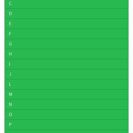
C
D
E
F
G
H
I
J
L
M
N
O
P