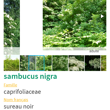
adulte
sambucus nigra
Famille
caprifoliaceae
Nom français
sureau noir