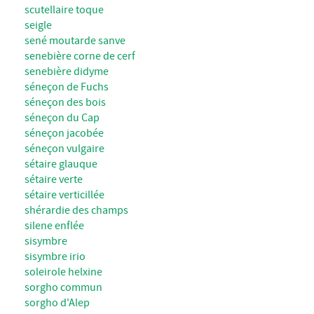
scutellaire toque
seigle
sené moutarde sanve
senebière corne de cerf
senebière didyme
séneçon de Fuchs
séneçon des bois
séneçon du Cap
séneçon jacobée
séneçon vulgaire
sétaire glauque
sétaire verte
sétaire verticillée
shérardie des champs
silene enflée
sisymbre
sisymbre irio
soleirole helxine
sorgho commun
sorgho d'Alep