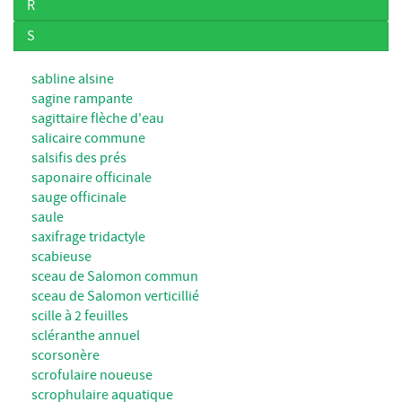
R
S
sabline alsine
sagine rampante
sagittaire flèche d'eau
salicaire commune
salsifis des prés
saponaire officinale
sauge officinale
saule
saxifrage tridactyle
scabieuse
sceau de Salomon commun
sceau de Salomon verticillié
scille à 2 feuilles
scléranthe annuel
scorsonère
scrofulaire noueuse
scrophulaire aquatique